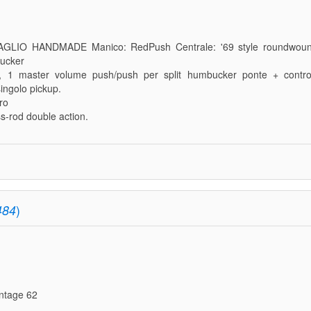
AGLIO HANDMADE Manico: RedPush Centrale: '69 style roundwou
ucker
ie, 1 master volume push/push per split humbucker ponte + control
ingolo pickup.
ro
ss-rod double action.
)
484
intage 62