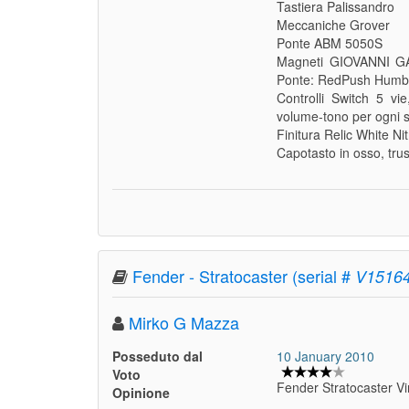
Tastiera Palissandro
Meccaniche Grover
Ponte ABM 5050S
Magneti GIOVANNI G
Ponte: RedPush Humb
Controlli Switch 5 v
volume-tono per ogni s
Finitura Relic White Nit
Capotasto in osso, tru
Fender - Stratocaster (serial #
V1516
Mirko G Mazza
Posseduto dal
10 January 2010
Voto
Fender Stratocaster V
Opinione