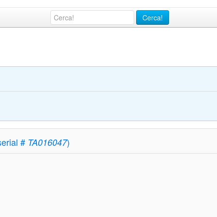
Cerca!
erial #
)
TA016047